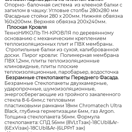
Опорно- балочная система из клееной балки с
запилом в чашку: Угловые столбы 280х280 мм
Фасадные стойки 280 х 200мм. Нижняя обвязка
160х200мм. Верхняя обвязка 200х240мм.
Плоская Кровля
ТехноНИКОЛЬ ТН-КРОВЛЯ по деревянному
основанию с механическим креплением
теплоизоляционных плит и ПВХ мембраны.
Стропильные балки из сухой, калиброванной
доски. Пирог кровли: Полимерная мембрана
ПВХ 1,2мм, плиты теплоизоляционные
клиновидные, плиты плоские
теплоизоляционные, паробарьер, водосточка
Безрамные стеклопакеты Переднего Фасада.
Безрамные Стеклопакеты двухкамерные,
ударопрочные, шумоизоляционные,
энергосберегающие из тройного закаленного
стекла 8-6-6мм,с тепловыми
пластиковыми рамками 18мм Chromatech Ultra
Black, глубина герметизации 6мм, газ Argon.
Толщина стеклопакета 56мм. Формула
стеклопакета: СПД 56мм (8VLtTзак)-18CUbl&Ar-
(6ExViзак)-18CUbl&Ar-(6LPPrT зак)