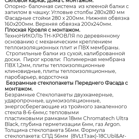
Силовой каркас дома с монтажом.
Опорно- балочная система из клееной балки с
запилом в чашку: Угловые столбы 280х280 мм
Фасадные стойки 280 х 200мм. Нижняя обвязка
160х200мм. Верхняя обвязка 200х240мм.
Плоская Кровля с монтажом.
ТехноНИКОЛЬ ТН-КРОВЛЯ по деревянному
основанию с механическим креплением
теплоизоляционных плит и ПВХ мембраны.
Стропильные балки из сухой, калиброванной
доски. Пирог кровли: Полимерная мембрана
ПВХ 1,2мм, плиты теплоизоляционные
клиновидные, плиты теплоизоляционные,
паробарьер, водосточка
Безрамные стеклопакеты Переднего Фасада с
монтажом.
Безрамные Стеклопакеты двухкамерные,
ударопрочные, шумоизоляционные,
энергосберегающие из тройного закаленного
стекла 8-6-6мм,с тепловыми
пластиковыми рамками 18мм Chromatech Ultra
Black, глубина герметизации 6мм, газ Argon.
Толщина стеклопакета 56мм. Формула
стеклопакета: СПД 56мм (8VLtTзак)-18CUbl&Ar-