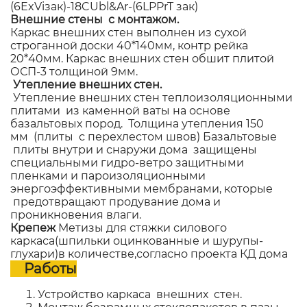
(6ExViзак)-18CUbl&Ar-(6LPPrT зак)
Внешние стены с монтажом.
Каркас внешних стен выполнен из сухой
строганной доски 40*140мм, контр рейка
20*40мм. Каркас внешних стен обшит плитой
ОСП-3 толщиной 9мм.
Утепление внешних стен.
Утепление внешних стен теплоизоляционными
плитами из каменной ваты на основе
базальтовых пород. Толщина утепления 150
мм (плиты с перехлестом швов) Базальтовые
плиты внутри и снаружи дома защищены
специальными гидро-ветро защитными
пленками и пароизоляционными
энергоэффективными мембранами, которые
предотвращают продувание дома и
проникновения влаги.
Крепеж
Метизы для стяжки силового
каркаса(шпильки оцинкованные и шурупы-
глухари)в количестве,согласно проекта КД дома
Работы
Устройство каркаса внешних стен.