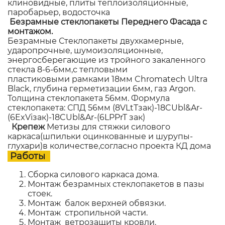
клиновидные, плиты теплоизоляционные,
паробарьер, водосточка
Безрамные стеклопакеты Переднего Фасада с
монтажом.
Безрамные Стеклопакеты двухкамерные,
ударопрочные, шумоизоляционные,
энергосберегающие из тройного закаленного
стекла 8-6-6мм,с тепловыми
пластиковыми рамками 18мм Chromatech Ultra
Black, глубина герметизации 6мм, газ Argon.
Толщина стеклопакета 56мм. Формула
стеклопакета: СПД 56мм (8VLtTзак)-18CUbl&Ar-
(6ExViзак)-18CUbl&Ar-(6LPPrT зак)
Крепеж
Метизы для стяжки силового
каркаса(шпильки оцинкованные и шурупы-
глухари)в количестве,согласно проекта КД дома
Работы
Сборка силового каркаса дома.
Монтаж безрамных стеклопакетов в пазы
стоек.
Монтаж балок верхней обвязки.
Монтаж стропильной части.
Монтаж ветрозащиты кровли.