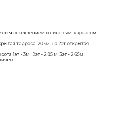
амным остеклением и силовым каркасом
крытая терраса 20м2. на 2эт открытая
1эт - 3м, 2эт - 2,85 м. 3эт - 2,65м
еличен.