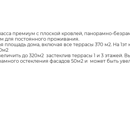
ласса премиум с плоской кровлей, панорамно-безр
м для постоянного проживания.
я площадь дома, включая все террасы 370 м2. На 1эт 
30м2
чить до 320м2 застеклив террасы 1 и 3 этажей. Высота 
зрамного остекления фасадов 50м2 и может быть ув