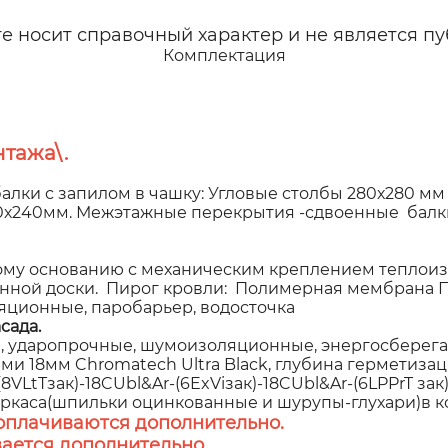
 носит справочный характер и не является пу
Комплектация
тажа\.
алки с запилом в чашку: Угловые столбы 280х280 мм
00х240мм. Межэтажные перекрытия -сдвоенные балки
у основанию с механическим креплением теплоиз
анной доски. Пирог кровли: Полимерная мембрана 
яционные, паробарьер, водосточка
сада.
 ударопрочные, шумоизоляционные, энергосберегаю
 18мм Chromatech Ultra Black, глубина герметизаци
VLtTзак)-18CUbl&Ar-(6ExViзак)-18CUbl&Ar-(6LPPrT за
аркаса(шпильки оцинкованные и шурупы-глухари)в к
оплачиваются дополнительно.
ается дополнительно.