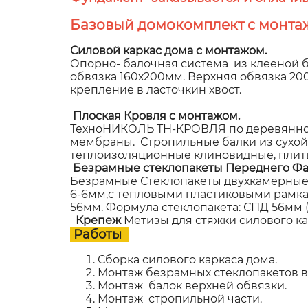
Базовый домокомплект с монта
Силовой каркас дома с монтажом.
Опорно- балочная система из клееной б
обвязка 160х200мм. Верхняя обвязка 2
крепление в ласточкин хвост.
Плоская Кровля с монтажом.
ТехноНИКОЛЬ ТН-КРОВЛЯ по деревянном
мембраны. Стропильные балки из сухой
теплоизоляционные клиновидные, плит
Безрамные стеклопакеты Переднего Фа
Безрамные Стеклопакеты двухкамерные,
6-6мм,с тепловыми пластиковыми рамками
56мм. Формула стеклопакета: СПД 56мм (8
Крепеж
Метизы для стяжки силового к
Работы
Сборка силового каркаса дома.
Монтаж безрамных стеклопакетов в 
Монтаж балок верхней обвязки.
Монтаж стропильной части.