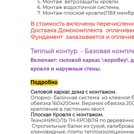
Монтаж ветрозащиты кровли.
Монтаж водосточной системы.
Монтаж плоской кровли(ПВХ мембр
В стоимость включены перечисленн
Доставка Домокомплекта оплачивае
Фундамент заказывается и оплачив
Теплый контур - Базовая компл
Включает: силовой каркас \коробку\ 
кровля и наружные стены.
Подробно
Силовой каркас дома с монтажом.
Опорно- балочная система из клееной б
обвязка 160х200мм. Верхняя обвязка 2
крепление в ласточкин хвост.
Плоская Кровля с монтажом.
ТехноНИКОЛЬ ТН-КРОВЛЯ по деревянном
Стропильные балки из сухой, калибров
клиновидные, плиты теплоизоляционные