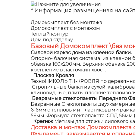
* Информация размещенная на сайте
Домокомплект без монтажа
Домокомплект с монтажом
Теплый контур
Дом под отделку
Базовый Домокомплект \без мон
Силовой каркас дома из клееной балки.
Опорно- балочная система из клееной б
обвязка 160х200мм. Верхняя обвязка 2
крепление в ласточкин хвост.
Плоская Кровля
ТехноНИКОЛЬ ТН-КРОВЛЯ по деревянном
Стропильные балки из сухой, калибров
клиновидные, плиты плоские теплоизол
Безрамные стеклопакеты Переднего Фа
Безрамные Стеклопакеты двухкамерные,
6-6мм,с тепловыми пластиковыми рамками
56мм. Формула стеклопакета: СПД 56мм (8
Крепеж
Метизы для стяжки силового к
Доставка и монтаж Домокомплекта 
Фундамент заказывается и оплачив