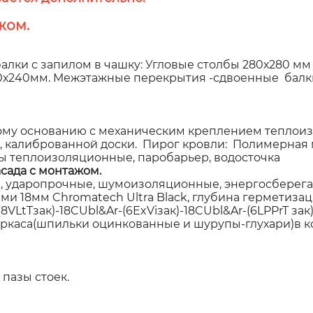
жом.
алки с запилом в чашку: Угловые столбы 280х280 мм
00х240мм. Межэтажные перекрытия -сдвоенные балки
у основанию с механическим креплением теплоиз
, калиброванной доски. Пирог кровли: Полимерная 
ы теплоизоляционные, паробарьер, водосточка
сада с монтажом.
 ударопрочные, шумоизоляционные, энергосберегаю
 18мм Chromatech Ultra Black, глубина герметизаци
VLtTзак)-18CUbl&Ar-(6ExViзак)-18CUbl&Ar-(6LPPrT за
аркаса(шпильки оцинкованные и шурупы-глухари)в к
пазы стоек.