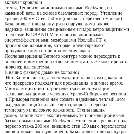
включая кровлю и
стены, Теплоизоляционными плитами Rockwool, из
каменной ваты на основе базальтовых пород. Утепление
крыши 200 мм Стен 150 мм (плиты с перехлестом швов)
Базальтовые плиты внутри и снаружи дома так же
надежно защищены специальными гидро-ветро защитными
пленками BIGBAND M и пароизоляционными
энергоэффективными мембранами Изолайк FT с
прослойкой алюминия, которые предотвращают
продувание дома и проникновения влаги.
После завершения Теплого контура можно переходить к
внешней и внутренней отделки дома, а так же монтировать
инженерные системы.
В ваших фахверк домах не холодно?
Нет. За многие годы эксплуатации наши дома доказали,
что прекрасно подходят для проживания в зимнее время.
Многолетний опыт строительства и эксплуатации
фахверковых домов в условиях Урало-Сибирского региона
и Приморья позволил нам создать надежный, теплый, дом
выдерживающий сильные ветра, морозы, перепады
температур и высокую влажность. Стены наших
домов заполняются экологичными, теплоизоляционными
базальтовыми плитами Rockwool. Утепление крыши и пола
первого этажа 200 мм, внешних стен 150 мм с перехлестом
швов и может быть увеличено. Базальтовые плиты внутри