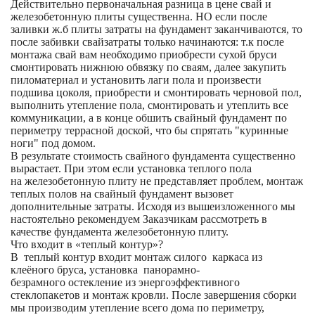
Действительно первоначальная разница в цене свай и
железобетонную плиты существенна. НО если после
заливки ж.б плиты затраты на фундамент заканчиваются, то
после забивки свайзатраты только начинаются: т.к после
монтажа свай вам необходимо приобрести сухой бруси
смонтировать нижнюю обвязку по сваям, далее закупить
пиломатериал и установить лаги пола и произвести
подшива цоколя, приобрести и смонтировать черновой пол,
выполнить утепление пола, смонтировать и утеплить все
коммуникации, а в конце обшить свайный фундамент по
периметру террасной доской, что бы спрятать "куринные
ноги" под домом.
В результате стоимость свайного фундамента существенно
вырастает. При этом если установка теплого пола
на железобетонную плиту не представляет проблем, монтаж
теплых полов на свайный фундамент вызовет
дополнительные затраты. Исходя из вышеизложенного мы
настоятельно рекомендуем Заказчикам рассмотреть в
качестве фундамента железобетонную плиту.
Что входит в «теплый контур»?
В теплый контур входит монтаж силого каркаса из
клеёного бруса, установка панорамно-
безрамного остекление из энергоэффективного
стеклопакетов и монтаж кровли. После завершения сборки
мы производим утепление всего дома по периметру,