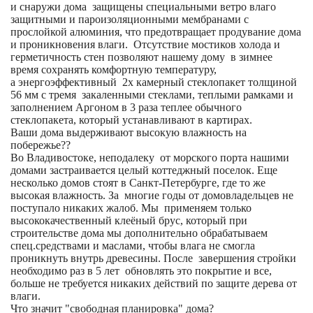
и снаружи дома защищены специальными ветро влаго
защитными и пароизоляционными мембранами с
прослойкой алюминия, что предотвращает продувание дома
и проникновения влаги. Отсутствие мостиков холода и
герметичность стен позволяют нашему дому в зимнее
время сохранять комфортную температуру,
а энергоэффективный 2х камерный стеклопакет толщиной
56 мм с тремя закаленными стеклами, теплыми рамками и
заполнением Аргоном в 3 раза теплее обычного
стеклопакета, который устанавливают в картирах.
Ваши дома выдерживают высокую влажность на
побережье??
Во Владивостоке, неподалеку от морского порта нашими
домами застраивается целый коттеджный поселок. Еще
несколько домов стоят в Санкт-Петербурге, где то же
высокая влажность. За многие годы от домовладельцев не
поступало никаких жалоб. Мы применяем только
высококачественный клеёный брус, который при
строительстве дома мы дополнительно обрабатываем
спец.средствами и маслами, чтобы влага не смогла
проникнуть внутрь древесины. После завершения стройки
необходимо раз в 5 лет обновлять это покрытие и все,
больше не требуется никаких действий по защите дерева от
влаги.
Что значит "свободная планировка" дома?