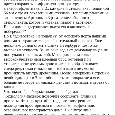
время сохранять комфортную температуру,
а энергоэффективный 2х камерный стеклопакет толщиной
56 мм с тремя закаленными стеклами, теплыми рамками и
заполнением Аргоном в 3 раза теплее обычного
стеклопакета, который устанавливают в картирах.
Ваши дома выдерживают высокую влажность на
побережье??
Во Владивостоке, неподалеку от морского порта нашими
домами застраивается целый коттеджный поселок. Еще
несколько домов стоят в Санкт-Петербурге, где то же
высокая влажность. За многие годы от домовладельцев не
поступало никаких жалоб. Мы применяем только
высококачественный клеёный брус, который при
строительстве дома мы дополнительно обрабатываем
спец.средствами и маслами, чтобы влага не смогла
проникнуть внутрь древесины. После завершения стройки
необходимо раз в 5 лет обновлять это покрытие и все,
больше не требуется никаких действий по защите дерева от
влаги.
Что значит "свободная планировка" дома?
Технология фахверк позволяет сооружать длинные
пролеты, без перекрытий, что делает внутренние
помещения просторными и позволяет эффективно
осваивать всё пространство дома. Т.к внутренние
перегородки не являются несущими вы можете передвигать