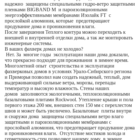
надежно защищены специальными гидро-ветро защитными
пленками BIGBAND M и пароизоляционными
энергоэффективными мембранами Изолайк FT с
прослойкой алюминия, которые предотвращают
продувание дома и проникновения влаги.
После завершения Теплого контура можно переходить к
внешней и внутренней отделки дома, а так же монтировать
инженерные системы.
В ваших фахверк домах не холодно?
Нет. За многие годы эксплуатации наши дома доказали,
что прекрасно подходят для проживания в зимнее время.
Многолетний опыт строительства и эксплуатации
фахверковых домов в условиях Урало-Сибирского региона
и Приморья позволил нам создать надежный, теплый, дом
выдерживающий сильные ветра, морозы, перепады
температур и высокую влажность. Стены наших
домов заполняются экологичными, теплоизоляционными
базальтовыми плитами Rockwool. Утепление крыши и пола
первого этажа 200 мм, внешних стен 150 мм с перехлестом
швов и может быть увеличено. Базальтовые плиты внутри
и снаружи дома защищены специальными ветро влаго
защитными и пароизоляционными мембранами с
прослойкой алюминия, что предотвращает продувание дома
и проникновения влаги. Отсутствие мостиков холода и
герметичность стен позволяют нашему дому в зимнее