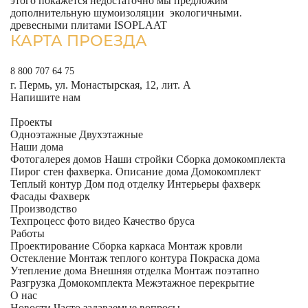
этого покажется недостаточно мы предложим
дополнительную шумоизоляции экологичными.
древесными плитами ISOPLAAT
КАРТА ПРОЕЗДА
8 800 707 64 75
г. Пермь, ул. Монастырская, 12, лит. А
Напишите нам
Проекты
Одноэтажные
Двухэтажные
Наши дома
Фотогалерея домов
Наши стройки
Сборка домокомплекта
Пирог стен фахверка.
Описание дома
Домокомплект
Теплый контур
Дом под отделку
Интерьеры фахверк
Фасады Фахверк
Производство
Техпроцесс фото видео
Качество бруса
Работы
Проектирование
Сборка каркаса
Монтаж кровли
Остекление
Монтаж теплого контура
Покраска дома
Утепление дома
Внешняя отделка
Монтаж поэтапно
Разгрузка Домокомплекта
Межэтажное перекрытие
О нас
Новости
Часто задаваемые вопросы