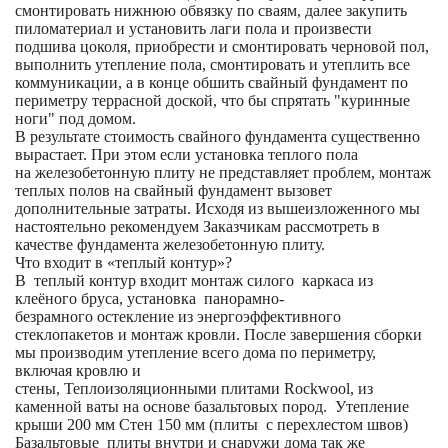
смонтировать нижнюю обвязку по сваям, далее закупить
пиломатериал и установить лаги пола и произвести
подшива цоколя, приобрести и смонтировать черновой пол,
выполнить утепление пола, смонтировать и утеплить все
коммуникации, а в конце обшить свайный фундамент по
периметру террасной доской, что бы спрятать "куринные
ноги" под домом.
В результате стоимость свайного фундамента существенно
вырастает. При этом если установка теплого пола
на железобетонную плиту не представляет проблем, монтаж
теплых полов на свайный фундамент вызовет
дополнительные затраты. Исходя из вышеизложенного мы
настоятельно рекомендуем Заказчикам рассмотреть в
качестве фундамента железобетонную плиту.
Что входит в «теплый контур»?
В теплый контур входит монтаж силого каркаса из
клеёного бруса, установка панорамно-
безрамного остекление из энергоэффективного
стеклопакетов и монтаж кровли. После завершения сборки
мы производим утепление всего дома по периметру,
включая кровлю и
стены, Теплоизоляционными плитами Rockwool, из
каменной ваты на основе базальтовых пород. Утепление
крыши 200 мм Стен 150 мм (плиты с перехлестом швов)
Базальтовые плиты внутри и снаружи дома так же