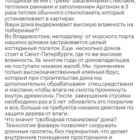
толщиной 56 мм с тремя закаленными стеклами,
теплыми рамками и заполнением Аргоном в 3
раза теплее обычного стеклопакета, который
устанавливают в картирах.
Ваши дома выдерживают высокую влажность на
побережье??
Во Владивостоке, неподалеку от морского порта
нашими домами застраивается целый
коттеджный поселок. Еще несколько домов
стоят в Санкт-Петербурге, где то же высокая
влажность. За многие годы от домовладельцев
не поступало никаких жалоб. Мы применяем
только высококачественный клеёный брус,
который при строительстве дома мы
дополнительно обрабатываем спец.средствами
и маслами, чтобы влага не смогла проникнуть
внутрь древесины. После завершения стройки
необходимо раз в 5 лет обновлять это покрытие
и все, больше не требуется никаких действий по
защите дерева от влаги.
Что значит "свободная планировка" дома?
Технология фахверк позволяет сооружать
длинные пролеты, без перекрытий, что делает
внутренние помещения просторными и