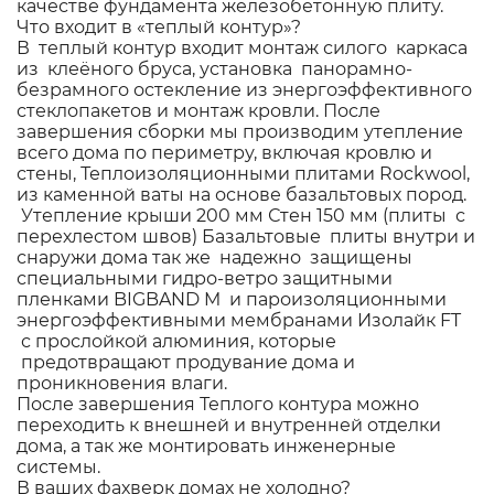
качестве фундамента железобетонную плиту.
Что входит в «теплый контур»?
В теплый контур входит монтаж силого каркаса
из клеёного бруса, установка панорамно-
безрамного остекление из энергоэффективного
стеклопакетов и монтаж кровли. После
завершения сборки мы производим утепление
всего дома по периметру, включая кровлю и
стены, Теплоизоляционными плитами Rockwool,
из каменной ваты на основе базальтовых пород.
Утепление крыши 200 мм Стен 150 мм (плиты с
перехлестом швов) Базальтовые плиты внутри и
снаружи дома так же надежно защищены
специальными гидро-ветро защитными
пленками BIGBAND M и пароизоляционными
энергоэффективными мембранами Изолайк FT
с прослойкой алюминия, которые
предотвращают продувание дома и
проникновения влаги.
После завершения Теплого контура можно
переходить к внешней и внутренней отделки
дома, а так же монтировать инженерные
системы.
В ваших фахверк домах не холодно?