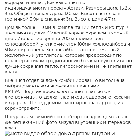
водохранилища. Дом выполнен по
индивидуальному
проекту Аргази
. Размеры дома 15,2 х
9 м. Общая площадь дома 130 м2. Высота потолка в
гостинной 3,9м в спальнях 3м. Высота дома 4,7 м.
Дом выполнен нами в комплектации теплый контур +
внешняя отделка. Силовой каркас окрашен в черный
цвет. Утепление кровли 200 миллиметров
холофайберой, утепление стен 100мм холлофайбера и
50мм пир панель. Холлофайбер это современный
экологичный утеплитель, который превосходит по
характеристикам традиционную базальтовую плиту: он
лучше сохраняет тепло, гигроскопичен и не впитывает
влагу.
Внешняя отделка дома комбинированно выполнена
фиброцементными японскими панелями
КМЕW. Подшив кровлю выполнен планкеном
лиственницы, отделка пластиковых дверей, откосами
из дерева. Перед домом смонтирована терраса, из
керамогранита.
Предлагаем зимний фото обзор фасадов дома, а так
же летне-зимний фото визуал внутренних интерьеров
дома.