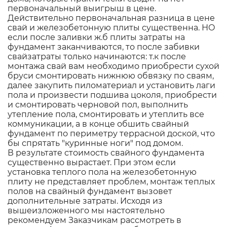
первоначальный выигрыш в цене.
Действительно первоначальная разница в цене
свай и железобетонную плиты существенна. НО
если после заливки ж.б плиты затраты на
фундамент заканчиваются, то после забивки
свайзатраты только начинаются: т.к после
монтажа свай вам необходимо приобрести сухой
бруси смонтировать нижнюю обвязку по сваям,
далее закупить пиломатериал и установить лаги
пола и произвести подшива цоколя, приобрести
и смонтировать черновой пол, выполнить
утепление пола, смонтировать и утеплить все
коммуникации, а в конце обшить свайный
фундамент по периметру террасной доской, что
бы спрятать "куринные ноги" под домом.
В результате стоимость свайного фундамента
существенно вырастает. При этом если
установка теплого пола на железобетонную
плиту не представляет проблем, монтаж теплых
полов на свайный фундамент вызовет
дополнительные затраты. Исходя из
вышеизложенного мы настоятельно
рекомендуем Заказчикам рассмотреть в