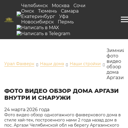
Челябинск
Москва
Сочи
Омск
Тюмень
Самара
Екатеринбург
Уфа
Новосибирск
Пермь
Зимний
фото
видео
Урал Фахверк
Наши дома
Наши стройки
обзор
дома
Аргази
ФОТО ВИДЕО ОБЗОР ДОМА АРГАЗИ
ВНУТРИ И СНАРУЖИ
24 марта 2026 года
Фото видео обзор одноэтажного фахверкового дома в
стиле хай-тек, построенного нами 2 года назад дом в
пос. Аргази Челябинской обл на берегу Аргазинского