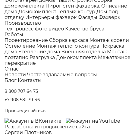
Фотогалерея домов
Наши стройки
Сборка
домокомплекта
Пирог стен фахверка.
Описание
дома
Домокомплект
Теплый контур
Дом под
отделку
Интерьеры фахверк
Фасады Фахверк
Производство
Техпроцесс фото видео
Качество бруса
Работы
Проектирование
Сборка каркаса
Монтаж кровли
Остекление
Монтаж теплого контура
Покраска
дома
Утепление дома
Внешняя отделка
Монтаж
поэтапно
Разгрузка Домокомплекта
Межэтажное
перекрытие
О нас
Новости
Часто задаваемые вопросы
Блог
Контакты
8 800 707 64 75
+7 908 581-39-46
Присоединяйтесь
Разработка и
продвижение сайта
Сергей Плотников